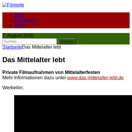
Start
Gästebuch
Links
7. August 2026
Suchen
nach:
Startseite
Das Mittelalter lebt
Das Mittelalter lebt
Private Filmaufnahmen von Mittelalterfesten
Mehr Informationen dazu unter
www.das-mittelalter-lebt.de
Werbellin: