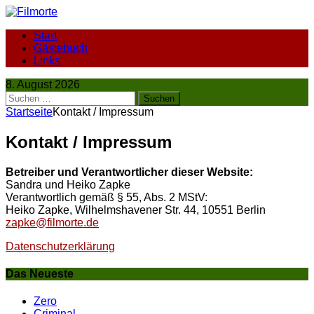
Start
Gästebuch
Links
8. August 2026
Suchen
nach:
Startseite
Kontakt / Impressum
Kontakt / Impressum
Betreiber und Verantwortlicher dieser Website:
Sandra und Heiko Zapke
Verantwortlich gemäß § 55, Abs. 2 MStV:
Heiko Zapke, Wilhelmshavener Str. 44, 10551 Berlin
zapke@filmorte.de
Datenschutzerklärung
Das Neueste
Zero
Criminal